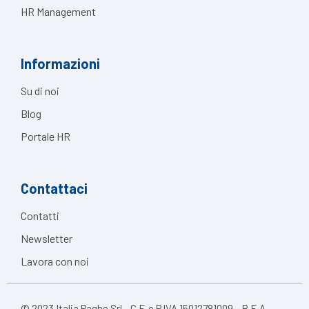
HR Management
Informazioni
Su di noi
Blog
Portale HR
Contattaci
Contatti
Newsletter
Lavora con noi
© 2023 Italia Paghe Srl - C.F. e P.IVA 15012781009 - R.E.A.